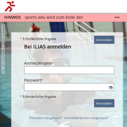
HINWEIS
sports-edu wird zum Ende des
Sommersemesters 2026 außer Betrieb genommen.
Bitte sichern bzw. übertragen Sie rechtzeitig Ihre
noch benötigten Inhalte und Daten. Eine Anleitung
*
Erforderliche Angabe
finden Sie unter:
https://sports-edu.uni-
Anmelden
giessen.de/umzug
Bei ILIAS anmelden
Anmeldename
*
Passwort
*
*
Erforderliche Angabe
Anmelden
Passwort vergessen?
Anmeldenamen vergessen?